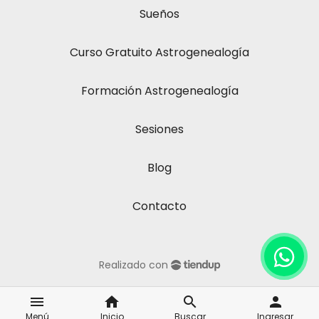
Sueños
Curso Gratuito Astrogenealogía
Formación Astrogenealogía
Sesiones
Blog
Contacto
Realizado con
menu
home
search
person
Menú
Inicio
Buscar
Ingresar