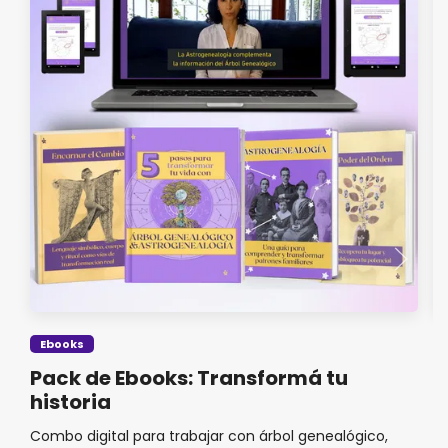
F
Ebooks
A
Pack de Ebooks: Transformá tu
historia
Co
de
Combo digital para trabajar con árbol genealógico,
fo