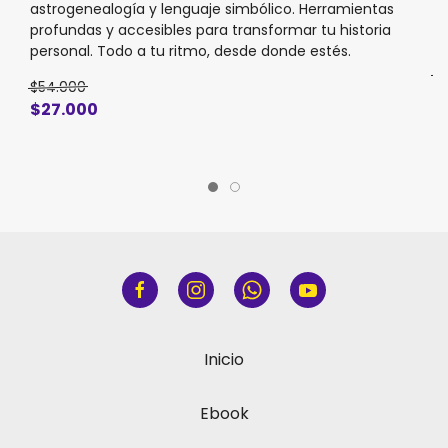
astrogenealogía y lenguaje simbólico. Herramientas
di
profundas y accesibles para transformar tu historia
20
personal. Todo a tu ritmo, desde donde estés.
$8
$54.000
$
$27.000
Inicio
Ebook