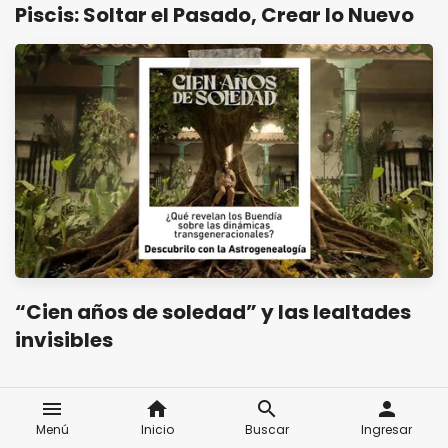
Piscis: Soltar el Pasado, Crear lo Nuevo
“Cien años de soledad” y las lealtades
invisibles
menu
home
search
person
Menú
Inicio
Buscar
Ingresar