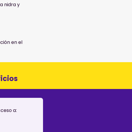
a nidra y
ción en el
icios
cceso a: