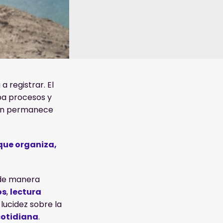
a registrar. El
pa procesos y
aún permanece
que organiza,
 de manera
os
,
lectura
 lucidez sobre la
cotidiana
.