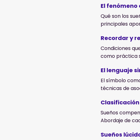
El fenómeno 
Qué son los sueñ
principales apor
Recordar y re
Condiciones que
como práctica s
El lenguaje s
El símbolo como
técnicas de asoc
Clasificación
Sueños compensa
Abordaje de ca
Sueños lúcido