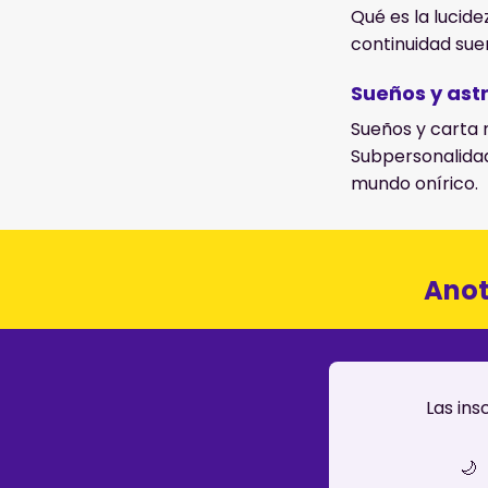
Qué es la lucide
continuidad sueñ
Sueños y ast
Sueños y carta 
Subpersonalidad
mundo onírico.
Anot
Las ins