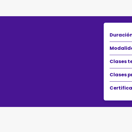
Duración
Modalid
Clases t
Clases p
Certifica