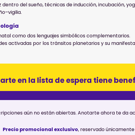
z dentro del sueño, técnicas de inducción, incubación, yog
o–vigilia.
rología
natal como dos lenguajes simbólicos complementarios.
es activadas por los tránsitos planetarios y su manifesta
arte en la lista de espera tiene benef
cripciones aún no están abiertas. Anotarte ahora te da a
Precio promocional exclusivo
, reservado únicamente