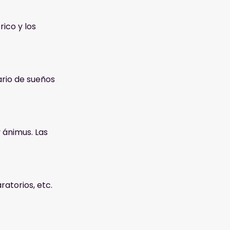
ico y los
ario de sueños
 ánimus. Las
atorios, etc.