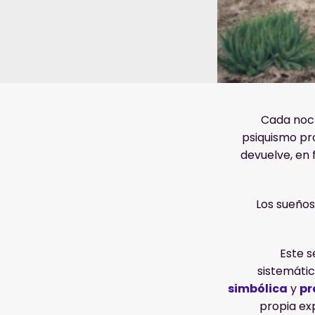
Cada noche
psiquismo pro
devuelve, en
Los sueños
Este 
sistemáti
simbólica
y
pr
propia ex